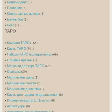
•
Бодибилдинг
(3)
•
Плавание
(2)
•
Спорт, разные авторы
(2)
•
Баскетбол
(2)
•
Бокс
(1)
ТАРО
•
Книги по ТАРО
(165)
•
Карты ТАРО
(391)
•
Наборы ТАРО (колода+книга)
(69)
•
Старшие Арканы
(7)
•
Мешочки для карт ТАРО
(48)
•
Оракулы
(89)
•
Магические шары
(2)
•
Магические печати
(0)
•
Магические дневники
(1)
•
Карты для гадания и вдохновения
(6)
•
Игральные карты Lo Scarabeo
(0)
•
Аксессуары
(0)
•
Астрологические кристаллы
(1)