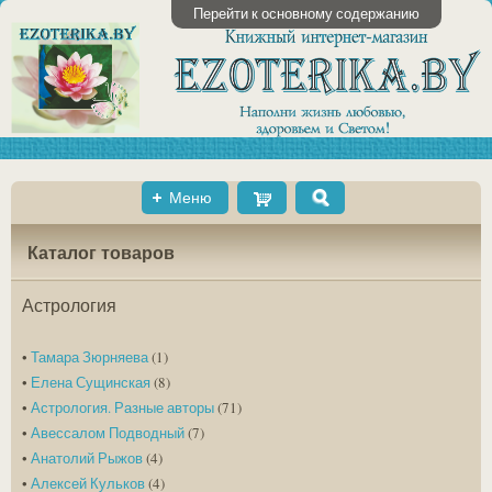
Перейти к основному содержанию
Меню
Shopping
Поиск
Cart
Каталог товаров
Астрология
•
Тамара Зюрняева
(1)
•
Елена Сущинская
(8)
•
Астрология. Разные авторы
(71)
•
Авессалом Подводный
(7)
•
Анатолий Рыжов
(4)
•
Алексей Кульков
(4)