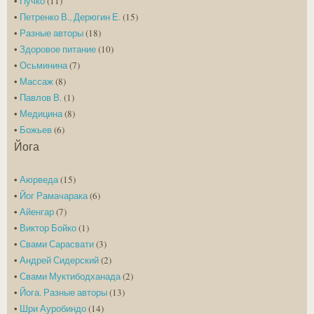
•
Пучко
(11)
•
Петренко В., Дерюгин Е.
(15)
•
Разные авторы
(18)
•
Здоровое питание
(10)
•
Осьминина
(7)
•
Массаж
(8)
•
Павлов В.
(1)
•
Медицина
(8)
•
Божьев
(6)
Йога
•
Аюрведа
(15)
•
Йог Рамачарака
(6)
•
Айенгар
(7)
•
Виктор Бойко
(1)
•
Свами Сарасвати
(3)
•
Андрей Сидерский
(2)
•
Свами Муктибодханада
(2)
•
Йога. Разные авторы
(13)
•
Шри Ауробиндо
(14)