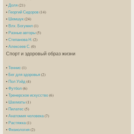
•
Доля
(21)
•
Георгий Сидоров
(14)
•
Шемшук
(24)
•
Влх. Богумил
(1)
•
Разные авторы
(5)
•
Степанова Н.
(2)
•
Алексеев С.
(0)
Спорт и здоровый образ жизни
•
Теннис
(1)
•
Бег для здоровья
(2)
•
Пол Уэйд
(4)
•
Футбол
(6)
•
Тренерское искусство
(6)
•
Шахматы
(1)
•
Пилатес
(5)
•
Анатомия человека
(7)
•
Растяжка
(1)
•
Физиология
(2)