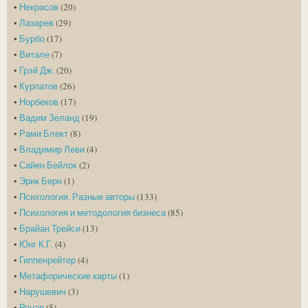
•
Некрасов
(20)
•
Лазарев
(29)
•
Бурбо
(17)
•
Витале
(7)
•
Грэй Дж.
(20)
•
Курпатов
(26)
•
Норбеков
(17)
•
Вадим Зеланд
(19)
•
Рами Блект
(8)
•
Владимир Леви
(4)
•
Сайен Бейлок
(2)
•
Эрик Берн
(1)
•
Психология. Разные авторы
(133)
•
Психология и методология бизнеса
(85)
•
Брайан Трейси
(13)
•
Юнг К.Г.
(4)
•
Гиппенрейтер
(4)
•
Метафорические карты
(1)
•
Нарушевич
(3)
•
Ренар
(5)