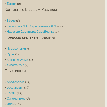
•
Тантра
(0)
Контакты с Высшим Разумом
•
Вёрче
(5)
•
Секлитова Л.А., Стрельникова Л.Л.
(48)
•
Надежда Домашева-Самойленко
(7)
Предсказательные практики
•
Нумерология
(6)
•
Руны
(5)
•
Книги по рунам
(18)
•
Хиромантия
(2)
Психология
•
Арт-терапия
(34)
•
Богданович
(10)
•
Свияш
(14)
•
Синельников
(5)
•
Ялом
(16)