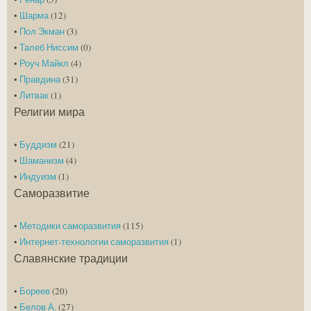
•
Шарма
(12)
•
Пол Экман
(3)
•
Талеб Ниссим
(0)
•
Роуч Майкл
(4)
•
Правдина
(31)
•
Литвак
(1)
Религии мира
•
Буддизм
(21)
•
Шаманизм
(4)
•
Индуизм
(1)
Саморазвитие
•
Методики саморазвития
(115)
•
Интернет-технологии саморазвития
(1)
Славянские традиции
•
Бореев
(20)
•
Белов А.
(27)