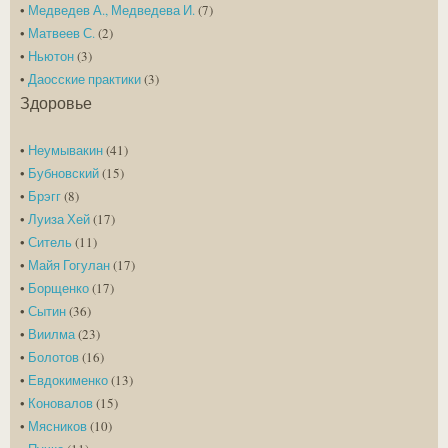
•
Медведев А., Медведева И.
(7)
•
Матвеев С.
(2)
•
Ньютон
(3)
•
Даосские практики
(3)
Здоровье
•
Неумывакин
(41)
•
Бубновский
(15)
•
Брэгг
(8)
•
Луиза Хей
(17)
•
Ситель
(11)
•
Майя Гогулан
(17)
•
Борщенко
(17)
•
Сытин
(36)
•
Виилма
(23)
•
Болотов
(16)
•
Евдокименко
(13)
•
Коновалов
(15)
•
Мясников
(10)