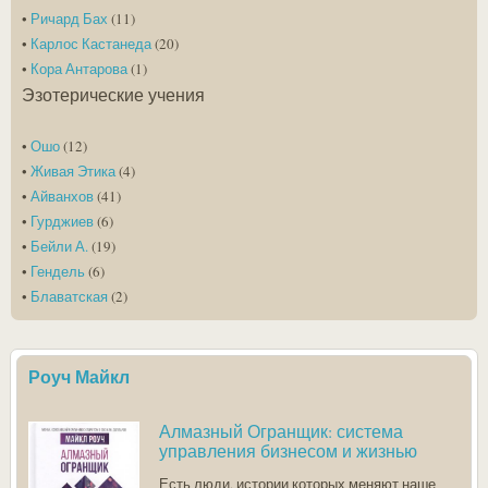
•
Ричард Бах
(11)
•
Карлос Кастанеда
(20)
•
Кора Антарова
(1)
Эзотерические учения
•
Ошо
(12)
•
Живая Этика
(4)
•
Айванхов
(41)
•
Гурджиев
(6)
•
Бейли А.
(19)
•
Гендель
(6)
•
Блаватская
(2)
Роуч Майкл
Алмазный Огранщик: система
управления бизнесом и жизнью
Есть люди, истории которых меняют наше