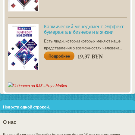
Кармический менеджмент. Эффект
бумеранга в бизнесе и в жизни
Есть люди, истории которых меняют наше
представления о возможностях человека...
19,37 BYN
Подробнее
Новости одной строкой:
Внимание!!! В связи со скачками цен у поставщиков во избежание
О нас
недоразумений, перед тем как сделать заказ, пожалуйста, уточняйте
у администратора сайта (+37529 303-78-21) наличие товара и
Книжный магазин Ezoterika.by вот уже более 25 лет радует своих