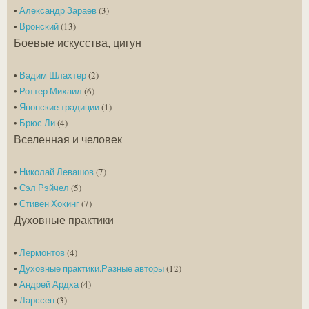
•
Александр Зараев
(3)
•
Вронский
(13)
Боевые искусства, цигун
•
Вадим Шлахтер
(2)
•
Роттер Михаил
(6)
•
Японские традиции
(1)
•
Брюс Ли
(4)
Вселенная и человек
•
Николай Левашов
(7)
•
Сэл Рэйчел
(5)
•
Стивен Хокинг
(7)
Духовные практики
•
Лермонтов
(4)
•
Духовные практики.Разные авторы
(12)
•
Андрей Ардха
(4)
•
Ларссен
(3)