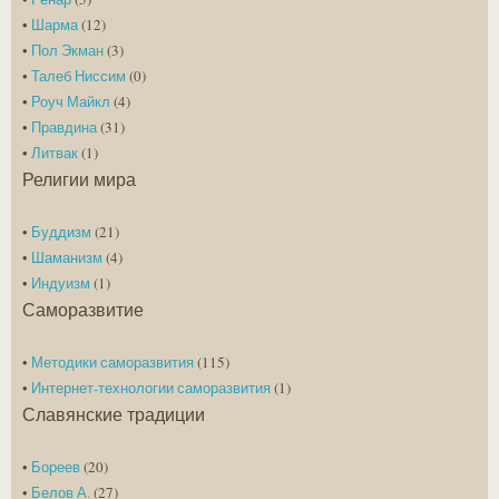
•
Шарма
(12)
•
Пол Экман
(3)
•
Талеб Ниссим
(0)
•
Роуч Майкл
(4)
•
Правдина
(31)
•
Литвак
(1)
Религии мира
•
Буддизм
(21)
•
Шаманизм
(4)
•
Индуизм
(1)
Саморазвитие
•
Методики саморазвития
(115)
•
Интернет-технологии саморазвития
(1)
Славянские традиции
•
Бореев
(20)
•
Белов А.
(27)