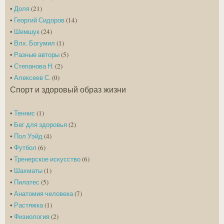
•
Доля
(21)
•
Георгий Сидоров
(14)
•
Шемшук
(24)
•
Влх. Богумил
(1)
•
Разные авторы
(5)
•
Степанова Н.
(2)
•
Алексеев С.
(0)
Спорт и здоровый образ жизни
•
Теннис
(1)
•
Бег для здоровья
(2)
•
Пол Уэйд
(4)
•
Футбол
(6)
•
Тренерское искусство
(6)
•
Шахматы
(1)
•
Пилатес
(5)
•
Анатомия человека
(7)
•
Растяжка
(1)
•
Физиология
(2)