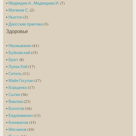
•
Медведев А., Медведева И.
(7)
•
Матвеев С.
(2)
•
Ньютон
(3)
•
Даосские практики
(3)
Здоровье
•
Неумывакин
(41)
•
Бубновский
(15)
•
Брэгг
(8)
•
Луиза Хей
(17)
•
Ситель
(11)
•
Майя Гогулан
(17)
•
Борщенко
(17)
•
Сытин
(36)
•
Виилма
(23)
•
Болотов
(16)
•
Евдокименко
(13)
•
Коновалов
(15)
•
Мясников
(10)