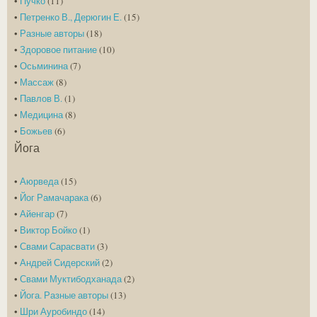
•
Пучко
(11)
•
Петренко В., Дерюгин Е.
(15)
•
Разные авторы
(18)
•
Здоровое питание
(10)
•
Осьминина
(7)
•
Массаж
(8)
•
Павлов В.
(1)
•
Медицина
(8)
•
Божьев
(6)
Йога
•
Аюрведа
(15)
•
Йог Рамачарака
(6)
•
Айенгар
(7)
•
Виктор Бойко
(1)
•
Свами Сарасвати
(3)
•
Андрей Сидерский
(2)
•
Свами Муктибодханада
(2)
•
Йога. Разные авторы
(13)
•
Шри Ауробиндо
(14)