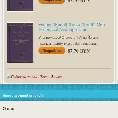
87,70 BYN
Учение Живой Этики. Том III. Мир
Огненный Аум. Братство
Учение Живой Этики, или Агни Йога, с
полным правом может быть названа...
87,70 BYN
Подробнее
Новости одной строкой:
Внимание!!! В связи со скачками цен у поставщиков во избежание
О нас
недоразумений, перед тем как сделать заказ, пожалуйста, уточняйте
у администратора сайта (+37529 303-78-21) наличие товара и