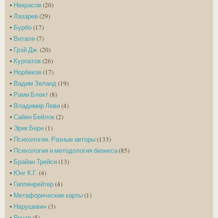
•
Некрасов
(20)
•
Лазарев
(29)
•
Бурбо
(17)
•
Витале
(7)
•
Грэй Дж.
(20)
•
Курпатов
(26)
•
Норбеков
(17)
•
Вадим Зеланд
(19)
•
Рами Блект
(8)
•
Владимир Леви
(4)
•
Сайен Бейлок
(2)
•
Эрик Берн
(1)
•
Психология. Разные авторы
(133)
•
Психология и методология бизнеса
(85)
•
Брайан Трейси
(13)
•
Юнг К.Г.
(4)
•
Гиппенрейтер
(4)
•
Метафорические карты
(1)
•
Нарушевич
(3)
•
Ренар
(5)