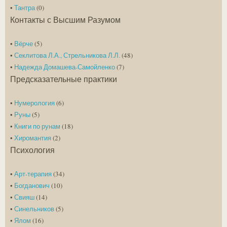
•
Тантра
(0)
Контакты с Высшим Разумом
•
Вёрче
(5)
•
Секлитова Л.А., Стрельникова Л.Л.
(48)
•
Надежда Домашева-Самойленко
(7)
Предсказательные практики
•
Нумерология
(6)
•
Руны
(5)
•
Книги по рунам
(18)
•
Хиромантия
(2)
Психология
•
Арт-терапия
(34)
•
Богданович
(10)
•
Свияш
(14)
•
Синельников
(5)
•
Ялом
(16)