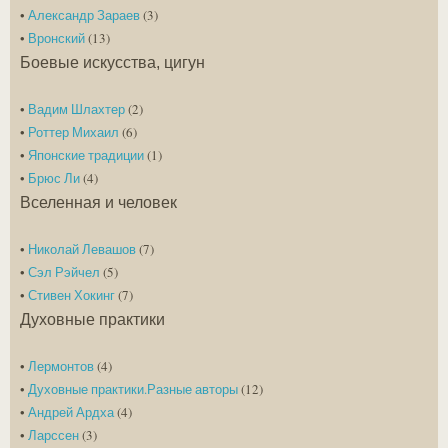
•
Александр Зараев
(3)
•
Вронский
(13)
Боевые искусства, цигун
•
Вадим Шлахтер
(2)
•
Роттер Михаил
(6)
•
Японские традиции
(1)
•
Брюс Ли
(4)
Вселенная и человек
•
Николай Левашов
(7)
•
Сэл Рэйчел
(5)
•
Стивен Хокинг
(7)
Духовные практики
•
Лермонтов
(4)
•
Духовные практики.Разные авторы
(12)
•
Андрей Ардха
(4)
•
Ларссен
(3)