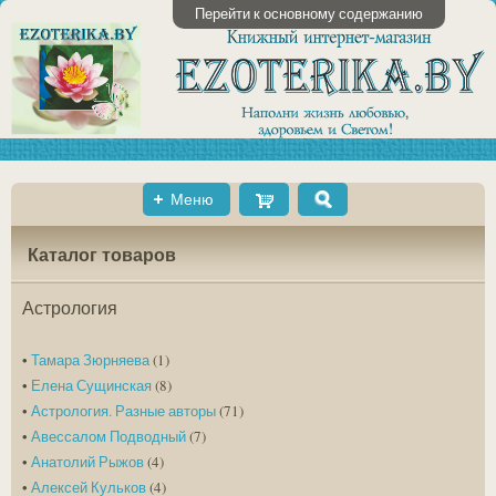
Перейти к основному содержанию
Меню
Shopping
Поиск
Cart
Каталог товаров
Астрология
•
Тамара Зюрняева
(1)
•
Елена Сущинская
(8)
•
Астрология. Разные авторы
(71)
•
Авессалом Подводный
(7)
•
Анатолий Рыжов
(4)
•
Алексей Кульков
(4)