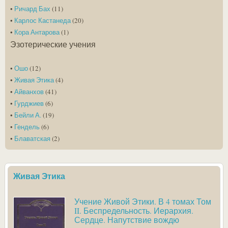
•
Ричард Бах
(11)
•
Карлос Кастанеда
(20)
•
Кора Антарова
(1)
Эзотерические учения
•
Ошо
(12)
•
Живая Этика
(4)
•
Айванхов
(41)
•
Гурджиев
(6)
•
Бейли А.
(19)
•
Гендель
(6)
•
Блаватская
(2)
Живая Этика
Учение Живой Этики. В 4 томах Том
II. Беспредельность. Иерархия.
Сердце. Напутствие вождю