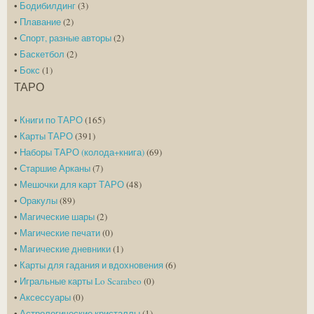
•
Бодибилдинг
(3)
•
Плавание
(2)
•
Спорт, разные авторы
(2)
•
Баскетбол
(2)
•
Бокс
(1)
ТАРО
•
Книги по ТАРО
(165)
•
Карты ТАРО
(391)
•
Наборы ТАРО (колода+книга)
(69)
•
Старшие Арканы
(7)
•
Мешочки для карт ТАРО
(48)
•
Оракулы
(89)
•
Магические шары
(2)
•
Магические печати
(0)
•
Магические дневники
(1)
•
Карты для гадания и вдохновения
(6)
•
Игральные карты Lo Scarabeo
(0)
•
Аксессуары
(0)
•
Астрологические кристаллы
(1)