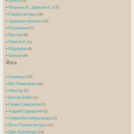
•
Пучко
(11)
•
Петренко В., Дерюгин Е.
(15)
•
Разные авторы
(18)
•
Здоровое питание
(10)
•
Осьминина
(7)
•
Массаж
(8)
•
Павлов В.
(1)
•
Медицина
(8)
•
Божьев
(6)
Йога
•
Аюрведа
(15)
•
Йог Рамачарака
(6)
•
Айенгар
(7)
•
Виктор Бойко
(1)
•
Свами Сарасвати
(3)
•
Андрей Сидерский
(2)
•
Свами Муктибодханада
(2)
•
Йога. Разные авторы
(13)
•
Шри Ауробиндо
(14)