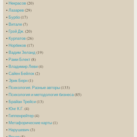
•
Некрасов
(20)
•
Лазарев
(29)
•
Бурбо
(17)
•
Витале
(7)
•
Грэй Дж.
(20)
•
Курпатов
(26)
•
Норбеков
(17)
•
Вадим Зеланд
(19)
•
Рами Блект
(8)
•
Владимир Леви
(4)
•
Сайен Бейлок
(2)
•
Эрик Берн
(1)
•
Психология. Разные авторы
(133)
•
Психология и методология бизнеса
(85)
•
Брайан Трейси
(13)
•
Юнг К.Г.
(4)
•
Гиппенрейтер
(4)
•
Метафорические карты
(1)
•
Нарушевич
(3)
•
Ренар
(5)