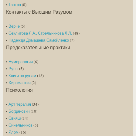
•
Тантра
(0)
Контакты с Высшим Разумом
•
Вёрче
(5)
•
Секлитова Л.А., Стрельникова Л.Л.
(48)
•
Надежда Домашева-Самойленко
(7)
Предсказательные практики
•
Нумерология
(6)
•
Руны
(5)
•
Книги по рунам
(18)
•
Хиромантия
(2)
Психология
•
Арт-терапия
(34)
•
Богданович
(10)
•
Свияш
(14)
•
Синельников
(5)
•
Ялом
(16)