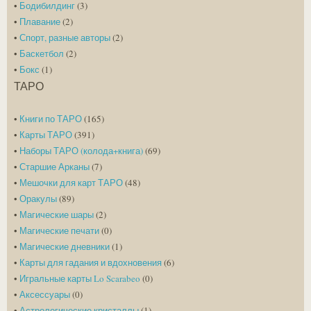
•
Бодибилдинг
(3)
•
Плавание
(2)
•
Спорт, разные авторы
(2)
•
Баскетбол
(2)
•
Бокс
(1)
ТАРО
•
Книги по ТАРО
(165)
•
Карты ТАРО
(391)
•
Наборы ТАРО (колода+книга)
(69)
•
Старшие Арканы
(7)
•
Мешочки для карт ТАРО
(48)
•
Оракулы
(89)
•
Магические шары
(2)
•
Магические печати
(0)
•
Магические дневники
(1)
•
Карты для гадания и вдохновения
(6)
•
Игральные карты Lo Scarabeo
(0)
•
Аксессуары
(0)
•
Астрологические кристаллы
(1)