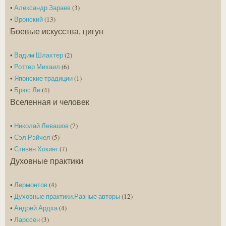
•
Александр Зараев
(3)
•
Вронский
(13)
Боевые искусства, цигун
•
Вадим Шлахтер
(2)
•
Роттер Михаил
(6)
•
Японские традиции
(1)
•
Брюс Ли
(4)
Вселенная и человек
•
Николай Левашов
(7)
•
Сэл Рэйчел
(5)
•
Стивен Хокинг
(7)
Духовные практики
•
Лермонтов
(4)
•
Духовные практики.Разные авторы
(12)
•
Андрей Ардха
(4)
•
Ларссен
(3)