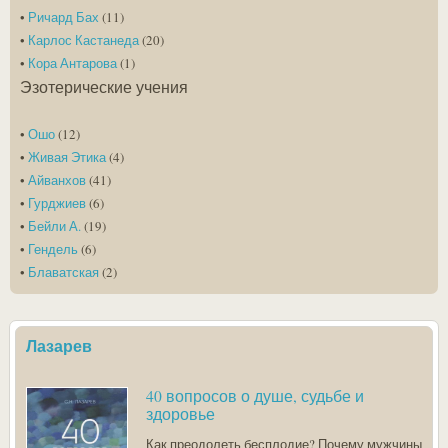
•
Ричард Бах
(11)
•
Карлос Кастанеда
(20)
•
Кора Антарова
(1)
Эзотерические учения
•
Ошо
(12)
•
Живая Этика
(4)
•
Айванхов
(41)
•
Гурджиев
(6)
•
Бейли А.
(19)
•
Гендель
(6)
•
Блаватская
(2)
Лазарев
40 вопросов о душе, судьбе и
здоровье
Как преодолеть бесплодие? Почему мужчины