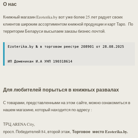
О нас
недоразумений, перед тем как сделать заказ, пожалуйста, уточняйте
у администратора сайта (+37529 303-78-21) наличие товара и
Книжный магазин Ezoterika.by вот уже более 25 лет радует своих
актуальную цену!!!.
клиентов широким ассортиментом книжной продукции и карт Таро. По
территории Беларуси высылаем заказы бизнес-почтой.
Ezoterika.by № в торговом реестре 208901 от 28.08.2025

ИП Доменикан И.А УНП 190318614
Для любителей порыться в книжных развалах
С товарами, представленными на этом сайте, можно ознакомиться в
нашем магазине, который находится по адресу :
ТРЦ ARENA City,
Торговое место Ezoterika.by.
просп. Победителей 84, второй этаж,