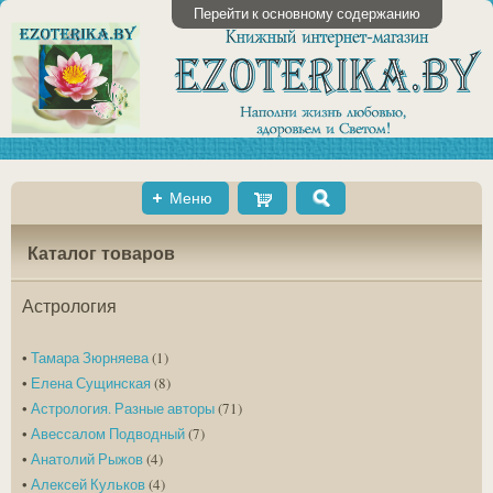
Перейти к основному содержанию
Меню
Shopping
Поиск
Cart
Каталог товаров
Астрология
•
Тамара Зюрняева
(1)
•
Елена Сущинская
(8)
•
Астрология. Разные авторы
(71)
•
Авессалом Подводный
(7)
•
Анатолий Рыжов
(4)
•
Алексей Кульков
(4)