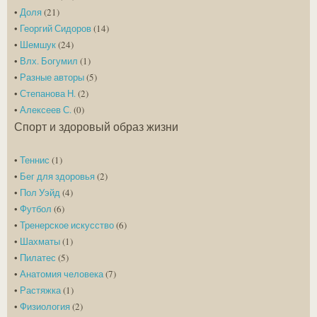
•
Доля
(21)
•
Георгий Сидоров
(14)
•
Шемшук
(24)
•
Влх. Богумил
(1)
•
Разные авторы
(5)
•
Степанова Н.
(2)
•
Алексеев С.
(0)
Спорт и здоровый образ жизни
•
Теннис
(1)
•
Бег для здоровья
(2)
•
Пол Уэйд
(4)
•
Футбол
(6)
•
Тренерское искусство
(6)
•
Шахматы
(1)
•
Пилатес
(5)
•
Анатомия человека
(7)
•
Растяжка
(1)
•
Физиология
(2)