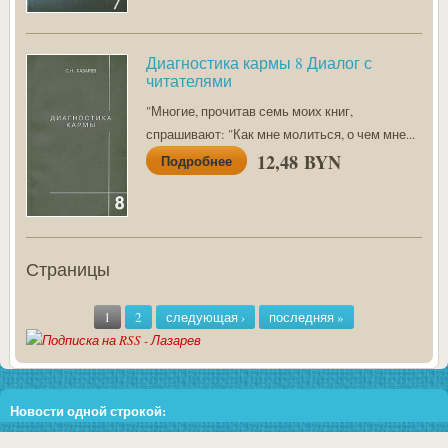
Диагностика кармы 8 Диалог с
читателями
"Многие, прочитав семь моих книг,
спрашивают: "Как мне молиться, о чем мне...
12,48 BYN
Подробнее
Страницы
1
2
следующая ›
последняя »
Новости одной строкой:
Внимание!!! В связи со скачками цен у поставщиков во избежание