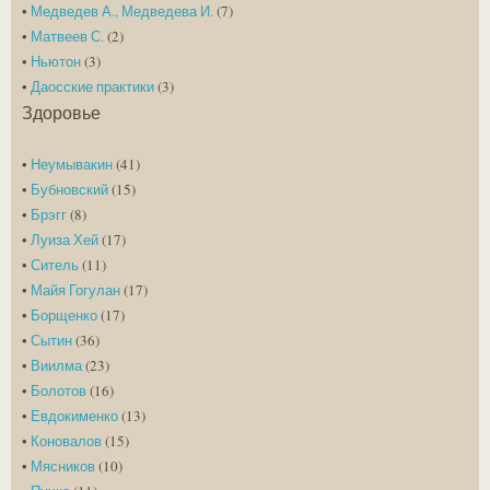
•
Медведев А., Медведева И.
(7)
•
Матвеев С.
(2)
•
Ньютон
(3)
•
Даосские практики
(3)
Здоровье
•
Неумывакин
(41)
•
Бубновский
(15)
•
Брэгг
(8)
•
Луиза Хей
(17)
•
Ситель
(11)
•
Майя Гогулан
(17)
•
Борщенко
(17)
•
Сытин
(36)
•
Виилма
(23)
•
Болотов
(16)
•
Евдокименко
(13)
•
Коновалов
(15)
•
Мясников
(10)