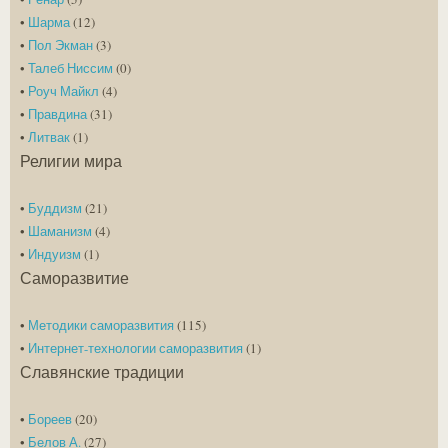
•
Шарма
(12)
•
Пол Экман
(3)
•
Талеб Ниссим
(0)
•
Роуч Майкл
(4)
•
Правдина
(31)
•
Литвак
(1)
Религии мира
•
Буддизм
(21)
•
Шаманизм
(4)
•
Индуизм
(1)
Саморазвитие
•
Методики саморазвития
(115)
•
Интернет-технологии саморазвития
(1)
Славянские традиции
•
Бореев
(20)
•
Белов А.
(27)