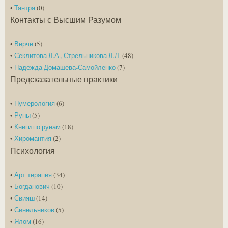
•
Тантра
(0)
Контакты с Высшим Разумом
•
Вёрче
(5)
•
Секлитова Л.А., Стрельникова Л.Л.
(48)
•
Надежда Домашева-Самойленко
(7)
Предсказательные практики
•
Нумерология
(6)
•
Руны
(5)
•
Книги по рунам
(18)
•
Хиромантия
(2)
Психология
•
Арт-терапия
(34)
•
Богданович
(10)
•
Свияш
(14)
•
Синельников
(5)
•
Ялом
(16)