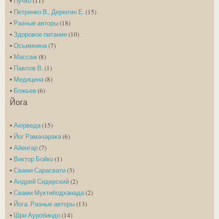
•
Пучко
(11)
•
Петренко В., Дерюгин Е.
(15)
•
Разные авторы
(18)
•
Здоровое питание
(10)
•
Осьминина
(7)
•
Массаж
(8)
•
Павлов В.
(1)
•
Медицина
(8)
•
Божьев
(6)
Йога
•
Аюрведа
(15)
•
Йог Рамачарака
(6)
•
Айенгар
(7)
•
Виктор Бойко
(1)
•
Свами Сарасвати
(3)
•
Андрей Сидерский
(2)
•
Свами Муктибодханада
(2)
•
Йога. Разные авторы
(13)
•
Шри Ауробиндо
(14)