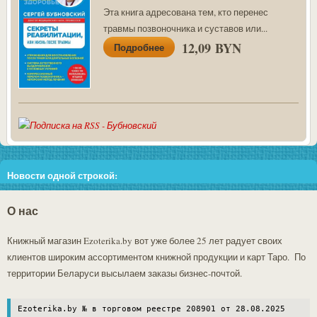
Эта книга адресована тем, кто перенес
травмы позвоночника и суставов или...
12,09 BYN
Подробнее
Новости одной строкой:
Внимание!!! В связи со скачками цен у поставщиков во избежание
О нас
недоразумений, перед тем как сделать заказ, пожалуйста, уточняйте
у администратора сайта (+37529 303-78-21) наличие товара и
Книжный магазин Ezoterika.by вот уже более 25 лет радует своих
актуальную цену!!!.
клиентов широким ассортиментом книжной продукции и карт Таро. По
территории Беларуси высылаем заказы бизнес-почтой.
Ezoterika.by № в торговом реестре 208901 от 28.08.2025
