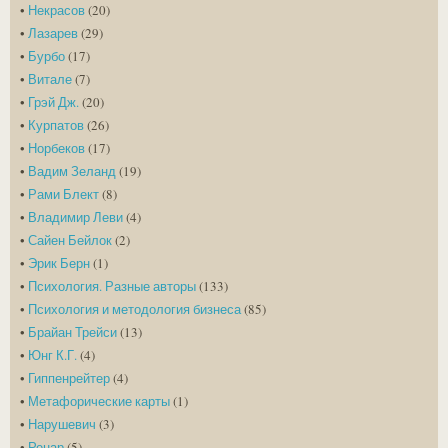
•
Некрасов
(20)
•
Лазарев
(29)
•
Бурбо
(17)
•
Витале
(7)
•
Грэй Дж.
(20)
•
Курпатов
(26)
•
Норбеков
(17)
•
Вадим Зеланд
(19)
•
Рами Блект
(8)
•
Владимир Леви
(4)
•
Сайен Бейлок
(2)
•
Эрик Берн
(1)
•
Психология. Разные авторы
(133)
•
Психология и методология бизнеса
(85)
•
Брайан Трейси
(13)
•
Юнг К.Г.
(4)
•
Гиппенрейтер
(4)
•
Метафорические карты
(1)
•
Нарушевич
(3)
•
Ренар
(5)