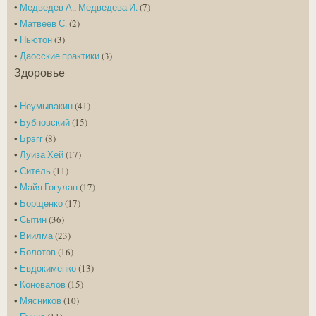
•
Медведев А., Медведева И.
(7)
•
Матвеев С.
(2)
•
Ньютон
(3)
•
Даосские практики
(3)
Здоровье
•
Неумывакин
(41)
•
Бубновский
(15)
•
Брэгг
(8)
•
Луиза Хей
(17)
•
Ситель
(11)
•
Майя Гогулан
(17)
•
Борщенко
(17)
•
Сытин
(36)
•
Виилма
(23)
•
Болотов
(16)
•
Евдокименко
(13)
•
Коновалов
(15)
•
Мясников
(10)