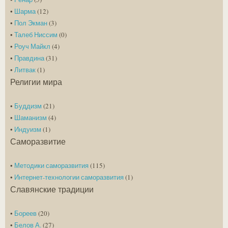
•
Шарма
(12)
•
Пол Экман
(3)
•
Талеб Ниссим
(0)
•
Роуч Майкл
(4)
•
Правдина
(31)
•
Литвак
(1)
Религии мира
•
Буддизм
(21)
•
Шаманизм
(4)
•
Индуизм
(1)
Саморазвитие
•
Методики саморазвития
(115)
•
Интернет-технологии саморазвития
(1)
Славянские традиции
•
Бореев
(20)
•
Белов А.
(27)