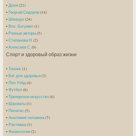
•
Доля
(21)
•
Георгий Сидоров
(14)
•
Шемшук
(24)
•
Влх. Богумил
(1)
•
Разные авторы
(5)
•
Степанова Н.
(2)
•
Алексеев С.
(0)
Спорт и здоровый образ жизни
•
Теннис
(1)
•
Бег для здоровья
(2)
•
Пол Уэйд
(4)
•
Футбол
(6)
•
Тренерское искусство
(6)
•
Шахматы
(1)
•
Пилатес
(5)
•
Анатомия человека
(7)
•
Растяжка
(1)
•
Физиология
(2)