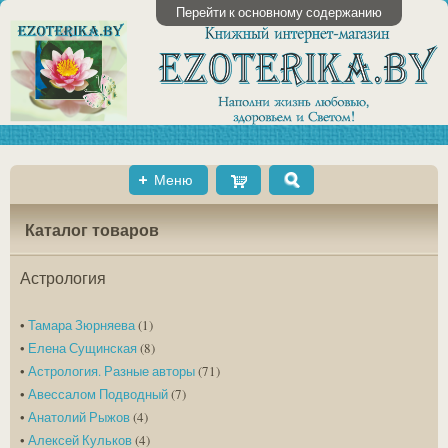
Перейти к основному содержанию
Меню
Shopping
Поиск
Cart
Каталог товаров
Астрология
•
Тамара Зюрняева
(1)
•
Елена Сущинская
(8)
•
Астрология. Разные авторы
(71)
•
Авессалом Подводный
(7)
•
Анатолий Рыжов
(4)
•
Алексей Кульков
(4)