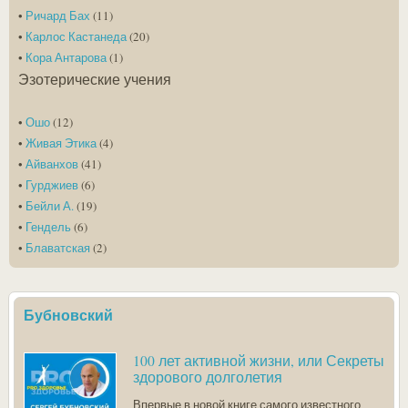
•
Ричард Бах
(11)
•
Карлос Кастанеда
(20)
•
Кора Антарова
(1)
Эзотерические учения
•
Ошо
(12)
•
Живая Этика
(4)
•
Айванхов
(41)
•
Гурджиев
(6)
•
Бейли А.
(19)
•
Гендель
(6)
•
Блаватская
(2)
Бубновский
100 лет активной жизни, или Секреты
здорового долголетия
Впервые в новой книге самого известного