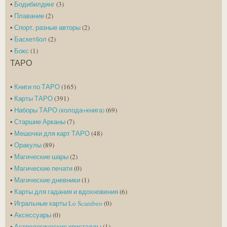
•
Бодибилдинг
(3)
•
Плавание
(2)
•
Спорт, разные авторы
(2)
•
Баскетбол
(2)
•
Бокс
(1)
ТАРО
•
Книги по ТАРО
(165)
•
Карты ТАРО
(391)
•
Наборы ТАРО (колода+книга)
(69)
•
Старшие Арканы
(7)
•
Мешочки для карт ТАРО
(48)
•
Оракулы
(89)
•
Магические шары
(2)
•
Магические печати
(0)
•
Магические дневники
(1)
•
Карты для гадания и вдохновения
(6)
•
Игральные карты Lo Scarabeo
(0)
•
Аксессуары
(0)
•
Астрологические кристаллы
(1)