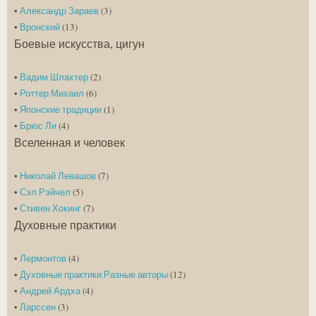
•
Александр Зараев
(3)
•
Вронский
(13)
Боевые искусства, цигун
•
Вадим Шлахтер
(2)
•
Роттер Михаил
(6)
•
Японские традиции
(1)
•
Брюс Ли
(4)
Вселенная и человек
•
Николай Левашов
(7)
•
Сэл Рэйчел
(5)
•
Стивен Хокинг
(7)
Духовные практики
•
Лермонтов
(4)
•
Духовные практики.Разные авторы
(12)
•
Андрей Ардха
(4)
•
Ларссен
(3)